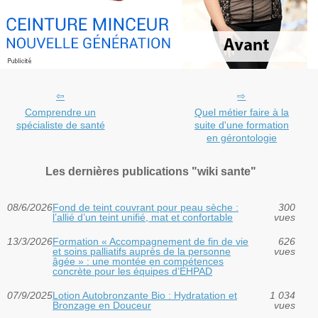
Comprendre un
Quel métier faire à la
spécialiste de santé
suite d'une formation
en gérontologie
Les dernières publications "wiki sante"
08/6/2026
Fond de teint couvrant pour peau sèche :
300
l’allié d’un teint unifié, mat et confortable
vues
13/3/2026
Formation « Accompagnement de fin de vie
626
et soins palliatifs auprès de la personne
vues
âgée » : une montée en compétences
concrète pour les équipes d’EHPAD
07/9/2025
Lotion Autobronzante Bio : Hydratation et
1 034
Bronzage en Douceur
vues