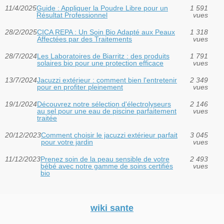
11/4/2025
Guide : Appliquer la Poudre Libre pour un
1 591
Résultat Professionnel
vues
28/2/2025
CICA REPA : Un Soin Bio Adapté aux Peaux
1 318
Affectées par des Traitements
vues
28/7/2024
Les Laboratoires de Biarritz : des produits
1 791
solaires bio pour une protection efficace
vues
13/7/2024
Jacuzzi extérieur : comment bien l'entretenir
2 349
pour en profiter pleinement
vues
19/1/2024
Découvrez notre sélection d'électrolyseurs
2 146
au sel pour une eau de piscine parfaitement
vues
traitée
20/12/2023
Comment choisir le jacuzzi extérieur parfait
3 045
pour votre jardin
vues
11/12/2023
Prenez soin de la peau sensible de votre
2 493
bébé avec notre gamme de soins certifiés
vues
bio
wiki sante