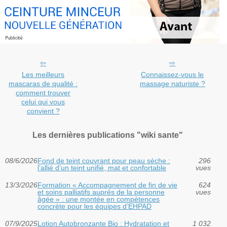
Les meilleurs
Connaissez-vous le
mascaras de qualité :
massage naturiste ?
comment trouver
celui qui vous
convient ?
Les dernières publications "wiki sante"
08/6/2026
Fond de teint couvrant pour peau sèche :
296
l’allié d’un teint unifié, mat et confortable
vues
13/3/2026
Formation « Accompagnement de fin de vie
624
et soins palliatifs auprès de la personne
vues
âgée » : une montée en compétences
concrète pour les équipes d’EHPAD
07/9/2025
Lotion Autobronzante Bio : Hydratation et
1 032