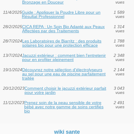
Bronzage en Douceur
vues
11/4/2025
Guide : Appliquer la Poudre Libre pour un
1 589
Résultat Professionnel
vues
28/2/2025
CICA REPA : Un Soin Bio Adapté aux Peaux
1 314
Affectées par des Traitements
vues
28/7/2024
Les Laboratoires de Biarritz : des produits
1 788
solaires bio pour une protection efficace
vues
13/7/2024
Jacuzzi extérieur : comment bien l'entretenir
2 348
pour en profiter pleinement
vues
19/1/2024
Découvrez notre sélection d'électrolyseurs
2 144
au sel pour une eau de piscine parfaitement
vues
traitée
20/12/2023
Comment choisir le jacuzzi extérieur parfait
3 043
pour votre jardin
vues
11/12/2023
Prenez soin de la peau sensible de votre
2 491
bébé avec notre gamme de soins certifiés
vues
bio
wiki sante