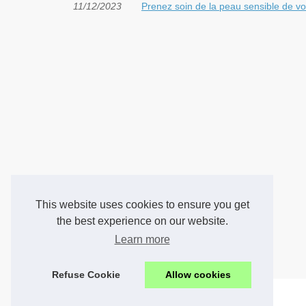
11/12/2023
Prenez soin de la peau sensible de vo
This website uses cookies to ensure you get
the best experience on our website.
Learn more
Refuse Cookie
Allow cookies
© 2026
Sante.wiki
|
Plan du site
|
Cookies Policy
|
RSS