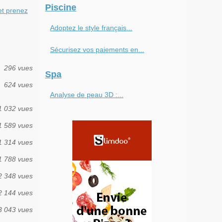
Piscine
et prenez
Adoptez le style français...
Sécurisez vos paiements en...
296 vues
Spa
624 vues
Analyse de peau 3D :...
1 032 vues
1 589 vues
1 314 vues
1 788 vues
2 348 vues
2 144 vues
3 043 vues