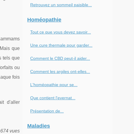
Retrouvez un sommeil paisible...
Homéopathie
Tout ce que vous devez savoir...
es hammams
Une cure thermale pour garder...
. Mais que
 tels que
Comment le CBD peut-il aider...
rfaits ou
Comment les argiles ont-elles...
haque fois
L'homéopathie pour se...
Que contient l'evernat...
t d'aller
Présentation de...
Maladies
 674 vues