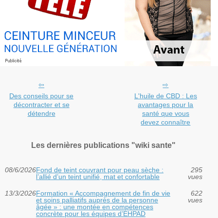
Des conseils pour se
L'huile de CBD : Les
décontracter et se
avantages pour la
détendre
santé que vous
devez connaître
Les dernières publications "wiki sante"
08/6/2026
Fond de teint couvrant pour peau sèche :
295
l’allié d’un teint unifié, mat et confortable
vues
13/3/2026
Formation « Accompagnement de fin de vie
622
et soins palliatifs auprès de la personne
vues
âgée » : une montée en compétences
concrète pour les équipes d’EHPAD