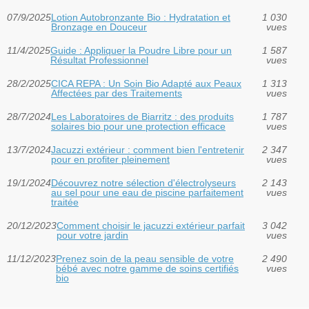
07/9/2025
Lotion Autobronzante Bio : Hydratation et
1 030
Bronzage en Douceur
vues
11/4/2025
Guide : Appliquer la Poudre Libre pour un
1 587
Résultat Professionnel
vues
28/2/2025
CICA REPA : Un Soin Bio Adapté aux Peaux
1 313
Affectées par des Traitements
vues
28/7/2024
Les Laboratoires de Biarritz : des produits
1 787
solaires bio pour une protection efficace
vues
13/7/2024
Jacuzzi extérieur : comment bien l'entretenir
2 347
pour en profiter pleinement
vues
19/1/2024
Découvrez notre sélection d'électrolyseurs
2 143
au sel pour une eau de piscine parfaitement
vues
traitée
20/12/2023
Comment choisir le jacuzzi extérieur parfait
3 042
pour votre jardin
vues
11/12/2023
Prenez soin de la peau sensible de votre
2 490
bébé avec notre gamme de soins certifiés
vues
bio