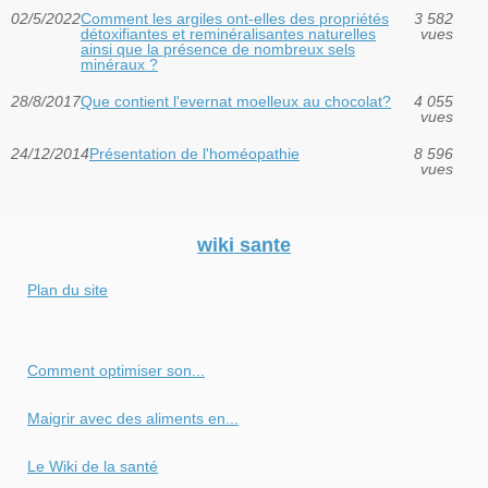
02/5/2022
Comment les argiles ont-elles des propriétés
3 582
détoxifiantes et reminéralisantes naturelles
vues
ainsi que la présence de nombreux sels
minéraux ?
28/8/2017
Que contient l'evernat moelleux au chocolat?
4 055
vues
24/12/2014
Présentation de l'homéopathie
8 596
vues
wiki sante
Plan du site
Comment optimiser son...
Maigrir avec des aliments en...
Le Wiki de la santé