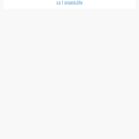
cs
|
organiclife