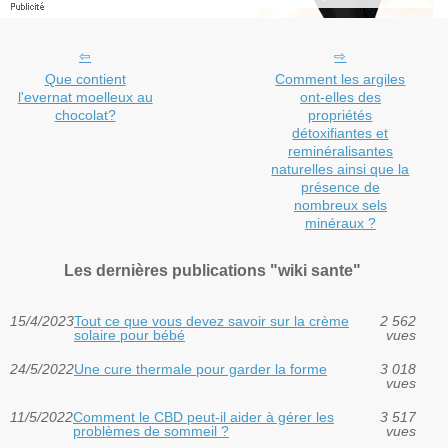
Que contient
Comment les argiles
l'evernat moelleux au
ont-elles des
chocolat?
propriétés
détoxifiantes et
reminéralisantes
naturelles ainsi que la
présence de
nombreux sels
minéraux ?
Les dernières publications "wiki sante"
15/4/2023
Tout ce que vous devez savoir sur la crème
2 562
solaire pour bébé
vues
24/5/2022
Une cure thermale pour garder la forme
3 018
vues
11/5/2022
Comment le CBD peut-il aider à gérer les
3 517
problèmes de sommeil ?
vues